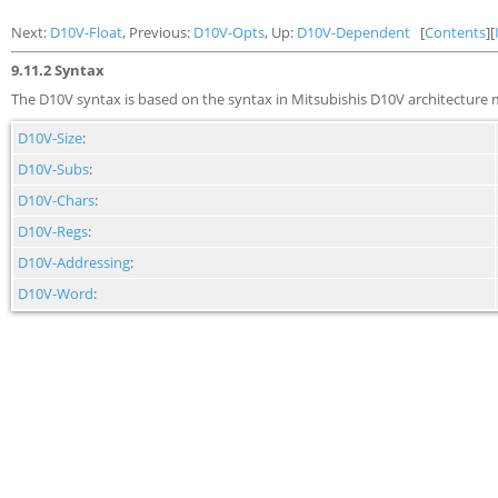
Next:
D10V-Float
, Previous:
D10V-Opts
, Up:
D10V-Dependent
[
Contents
][
9.11.2 Syntax
The D10V syntax is based on the syntax in Mitsubishis D10V architecture m
D10V-Size
:
D10V-Subs
:
D10V-Chars
:
D10V-Regs
:
D10V-Addressing
:
D10V-Word
: