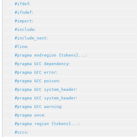
:
#ifdef
:
#ifndef
:
#import
:
#include
:
#include_next
:
#line
:
#pragma endregion {tokens}...
:
#pragma GCC dependency
:
#pragma GCC error
:
#pragma GCC poison
:
#pragma GCC system_header
:
#pragma GCC system_header
:
#pragma GCC warning
:
#pragma once
:
#pragma region {tokens}...
:
#sccs