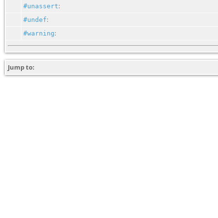
:
#unassert
:
#undef
:
#warning
Jump to: