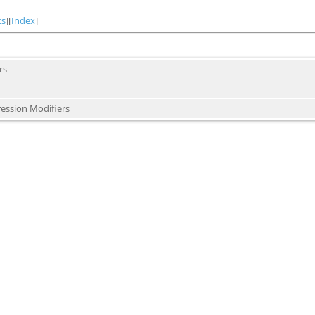
ts
][
Index
]
rs
ression Modifiers