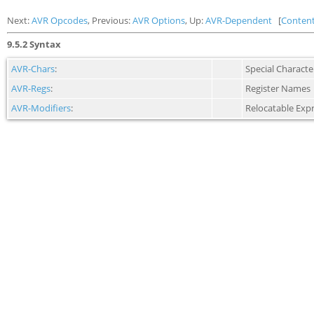
Next:
AVR Opcodes
, Previous:
AVR Options
, Up:
AVR-Dependent
[
Conten
9.5.2 Syntax
AVR-Chars
:
Special Characte
AVR-Regs
:
Register Names
AVR-Modifiers
:
Relocatable Exp