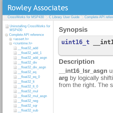
CrossWorks for MSP430
C Library User Guide
Complete API refer
Uninstalling CrossWorks for
MSP430
Complete API reference
<assert.h>
<cruntime.h>
__float32_add
__float32_add_1
__float32_add_asgn
__float32_div
__float32_div_asgn
__float32_eq
__float32_eq_0
__float32_lt
__float32_lt_0
__float32_mul
__float32_mul_asgn
__float32_neg
__float32_sqr
__float32_sub