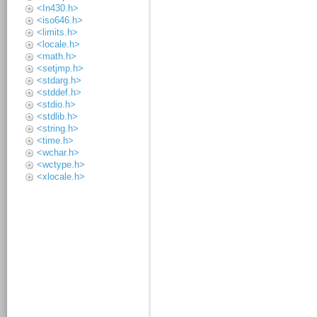
<In430.h>
<iso646.h>
<limits.h>
<locale.h>
<math.h>
<setjmp.h>
<stdarg.h>
<stddef.h>
<stdio.h>
<stdlib.h>
<string.h>
<time.h>
<wchar.h>
<wctype.h>
<xlocale.h>