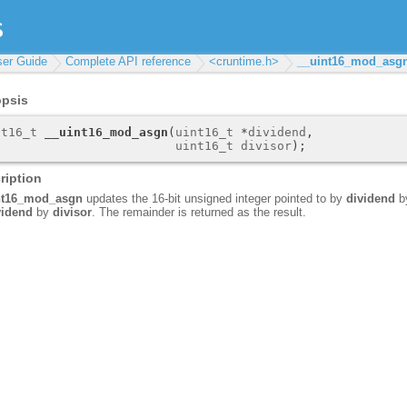
ser Guide
Complete API reference
<cruntime.h>
__uint16_mod_asg