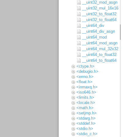
__uint32_mod_asgn
__uint32_mul_16x16
__uint32_to_float32
__uint32_to_float64
__uint64_div
__uint64_div_asgn
__uint64_mod
__uint64_mod_asgn
__uint64_mul_32x32
__uint64_to_float32
__uint64_to_float64
<ctype.h>
<debugio.h>
<errno.h>
<float.h>
<inmaxq.h>
<iso646.h>
<limits.h>
<locale.h>
<math.h>
<setjmp.h>
<stdarg.h>
<stddef.h>
<stdio.h>
<stdio_c.h>