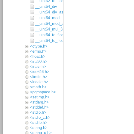
__uint32_to_float64
__uint64_div
__uint64_div_asgn
__uint64_mod
__uint64_mod_asgn
__uint64_mul_32x32
__uint64_to_float32
__uint64_to_float64
<ctype.h>
<errno.h>
<float.h>
<ina90.h>
<inavr.h>
<iso646.h>
<limits.h>
<locale.h>
<math.h>
<pgmspace.h>
<setjmp.h>
<stdarg.h>
<stddef.h>
<stdio.h>
<stdio_c.h>
<stdlib.h>
<string.h>
<string_c.h>