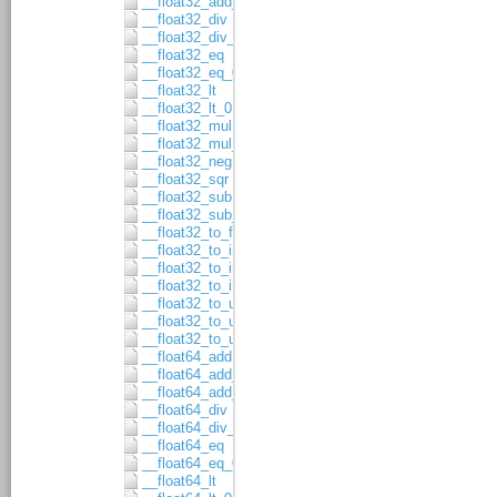
__float32_add_asgn
__float32_div
__float32_div_asgn
__float32_eq
__float32_eq_0
__float32_lt
__float32_lt_0
__float32_mul
__float32_mul_asgn
__float32_neg
__float32_sqr
__float32_sub
__float32_sub_asgn
__float32_to_float64
__float32_to_int16
__float32_to_int32
__float32_to_int64
__float32_to_uint16
__float32_to_uint32
__float32_to_uint64
__float64_add
__float64_add_1
__float64_add_asgn
__float64_div
__float64_div_asgn
__float64_eq
__float64_eq_0
__float64_lt