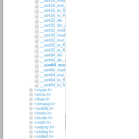
__uint16_mod_asgn
__uint16_mul_8x8
__uint16_to_float32
__uint16_to_float64
__uint32_div
__uint32_div_asgn
__uint32_mod
__uint32_mod_asgn
__uint32_mul_16x16
__uint32_to_float32
__uint32_to_float64
__uint64_div
__uint64_div_asgn
__uint64_mod
__uint64_mod_asgn
__uint64_mul_32x32
__uint64_to_float32
__uint64_to_float64
<ctype.h>
<errno.h>
<float.h>
<inmaxq.h>
<iso646.h>
<limits.h>
<locale.h>
<math.h>
<setjmp.h>
<stdarg.h>
<stddef.h>