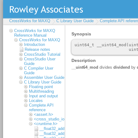
CrossWorks for MAXQ
C Library User Guide
Complete API refere
CrossWorks for MAXQ
Reference Manual
CrossWorks for MAXQ
Introduction
Release notes
CrossStudio Tutorial
CrossStudio User
Guide
C Compiler User
Guide
Assembler User Guide
C Library User Guide
Floating point
Multithreading
Input and output
Locales
Complete API
reference
<assert.h>
<cross_studio_io.h>
<cruntime.h>
__float32_add
__float32_add_1