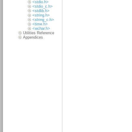
<stdio.h>
<stdio_c.h>
<stdlib.h>
<string.h>
<string_c.h>
<time.h>
<wchar.h>
Utilities Reference
Appendices