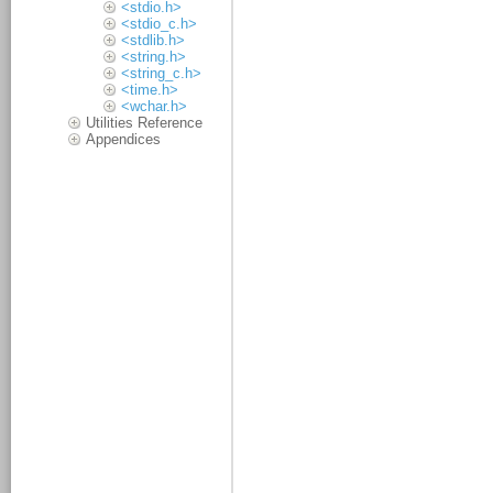
<stdio.h>
<stdio_c.h>
<stdlib.h>
<string.h>
<string_c.h>
<time.h>
<wchar.h>
Utilities Reference
Appendices