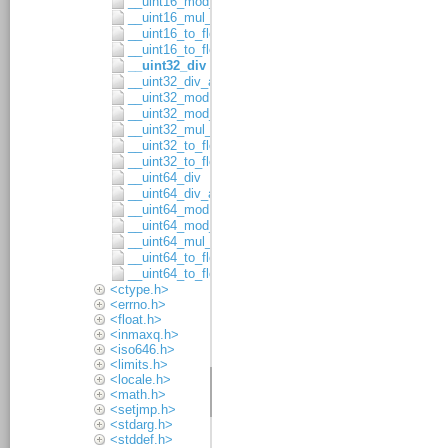
__uint16_mod_asgn
__uint16_mul_8x8
__uint16_to_float32
__uint16_to_float64
__uint32_div
__uint32_div_asgn
__uint32_mod
__uint32_mod_asgn
__uint32_mul_16x16
__uint32_to_float32
__uint32_to_float64
__uint64_div
__uint64_div_asgn
__uint64_mod
__uint64_mod_asgn
__uint64_mul_32x32
__uint64_to_float32
__uint64_to_float64
<ctype.h>
<errno.h>
<float.h>
<inmaxq.h>
<iso646.h>
<limits.h>
<locale.h>
<math.h>
<setjmp.h>
<stdarg.h>
<stddef.h>