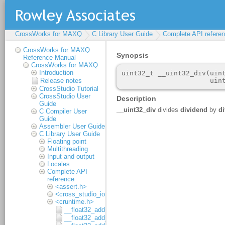
CrossWorks for MAXQ
C Library User Guide
Complete API refere
CrossWorks for MAXQ
Reference Manual
CrossWorks for MAXQ
Introduction
Release notes
CrossStudio Tutorial
CrossStudio User
Guide
C Compiler User
Guide
Assembler User Guide
C Library User Guide
Floating point
Multithreading
Input and output
Locales
Complete API
reference
<assert.h>
<cross_studio_io.h>
<cruntime.h>
__float32_add
__float32_add_1