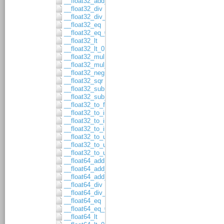
__float32_add_asgn
__float32_div
__float32_div_asgn
__float32_eq
__float32_eq_0
__float32_lt
__float32_lt_0
__float32_mul
__float32_mul_asgn
__float32_neg
__float32_sqr
__float32_sub
__float32_sub_asgn
__float32_to_float64
__float32_to_int16
__float32_to_int32
__float32_to_int64
__float32_to_uint16
__float32_to_uint32
__float32_to_uint64
__float64_add
__float64_add_1
__float64_add_asgn
__float64_div
__float64_div_asgn
__float64_eq
__float64_eq_0
__float64_lt