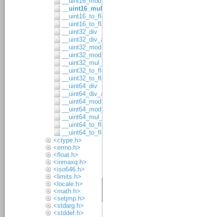
__uint16_mod_asgn
__uint16_mul_8x8
__uint16_to_float32
__uint16_to_float64
__uint32_div
__uint32_div_asgn
__uint32_mod
__uint32_mod_asgn
__uint32_mul_16x16
__uint32_to_float32
__uint32_to_float64
__uint64_div
__uint64_div_asgn
__uint64_mod
__uint64_mod_asgn
__uint64_mul_32x32
__uint64_to_float32
__uint64_to_float64
<ctype.h>
<errno.h>
<float.h>
<inmaxq.h>
<iso646.h>
<limits.h>
<locale.h>
<math.h>
<setjmp.h>
<stdarg.h>
<stddef.h>