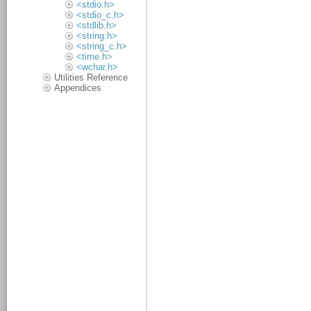
<stdio.h>
<stdio_c.h>
<stdlib.h>
<string.h>
<string_c.h>
<time.h>
<wchar.h>
Utilities Reference
Appendices