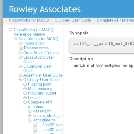
CrossWorks for MAXQ
C Library User Guide
Complete API refere
CrossWorks for MAXQ
Reference Manual
CrossWorks for MAXQ
Introduction
Release notes
CrossStudio Tutorial
CrossStudio User
Guide
C Compiler User
Guide
Assembler User Guide
C Library User Guide
Floating point
Multithreading
Input and output
Locales
Complete API
reference
<assert.h>
<cross_studio_io.h>
<cruntime.h>
__float32_add
__float32_add_1