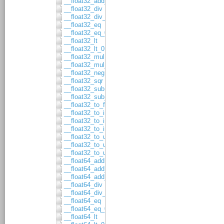
__float32_add_asgn
__float32_div
__float32_div_asgn
__float32_eq
__float32_eq_0
__float32_lt
__float32_lt_0
__float32_mul
__float32_mul_asgn
__float32_neg
__float32_sqr
__float32_sub
__float32_sub_asgn
__float32_to_float64
__float32_to_int16
__float32_to_int32
__float32_to_int64
__float32_to_uint16
__float32_to_uint32
__float32_to_uint64
__float64_add
__float64_add_1
__float64_add_asgn
__float64_div
__float64_div_asgn
__float64_eq
__float64_eq_0
__float64_lt