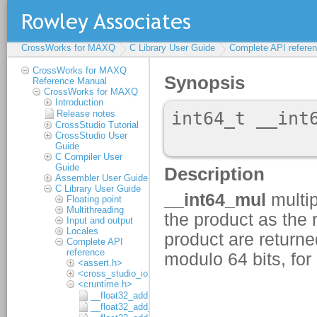
CrossWorks for MAXQ
C Library User Guide
Complete API refere
CrossWorks for MAXQ
Reference Manual
CrossWorks for MAXQ
Introduction
Release notes
CrossStudio Tutorial
CrossStudio User
Guide
C Compiler User
Guide
Assembler User Guide
C Library User Guide
Floating point
Multithreading
Input and output
Locales
Complete API
reference
<assert.h>
<cross_studio_io.h>
<cruntime.h>
__float32_add
__float32_add_1