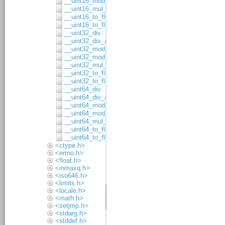
__uint16_mod_asgn
__uint16_mul_8x8
__uint16_to_float32
__uint16_to_float64
__uint32_div
__uint32_div_asgn
__uint32_mod
__uint32_mod_asgn
__uint32_mul_16x16
__uint32_to_float32
__uint32_to_float64
__uint64_div
__uint64_div_asgn
__uint64_mod
__uint64_mod_asgn
__uint64_mul_32x32
__uint64_to_float32
__uint64_to_float64
<ctype.h>
<errno.h>
<float.h>
<inmaxq.h>
<iso646.h>
<limits.h>
<locale.h>
<math.h>
<setjmp.h>
<stdarg.h>
<stddef.h>