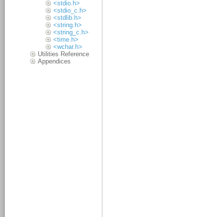
<stdio.h>
<stdio_c.h>
<stdlib.h>
<string.h>
<string_c.h>
<time.h>
<wchar.h>
Utilities Reference
Appendices