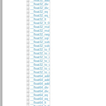
__float32_add_asgn
__float32_div
__float32_div_asgn
__float32_eq
__float32_eq_0
__float32_lt
__float32_lt_0
__float32_mul
__float32_mul_asgn
__float32_neg
__float32_sqr
__float32_sub
__float32_sub_asgn
__float32_to_float64
__float32_to_int16
__float32_to_int32
__float32_to_int64
__float32_to_uint16
__float32_to_uint32
__float32_to_uint64
__float64_add
__float64_add_1
__float64_add_asgn
__float64_div
__float64_div_asgn
__float64_eq
__float64_eq_0
__float64_lt