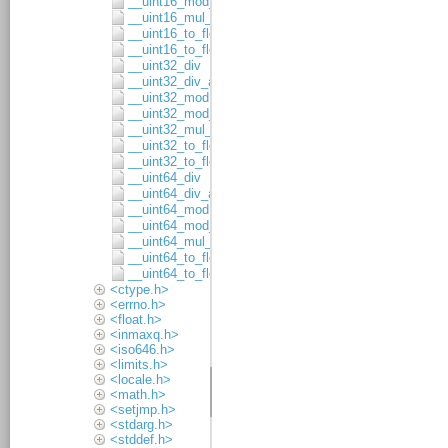
__uint16_mod_asgn
__uint16_mul_8x8
__uint16_to_float32
__uint16_to_float64
__uint32_div
__uint32_div_asgn
__uint32_mod
__uint32_mod_asgn
__uint32_mul_16x16
__uint32_to_float32
__uint32_to_float64
__uint64_div
__uint64_div_asgn
__uint64_mod
__uint64_mod_asgn
__uint64_mul_32x32
__uint64_to_float32
__uint64_to_float64
<ctype.h>
<errno.h>
<float.h>
<inmaxq.h>
<iso646.h>
<limits.h>
<locale.h>
<math.h>
<setjmp.h>
<stdarg.h>
<stddef.h>