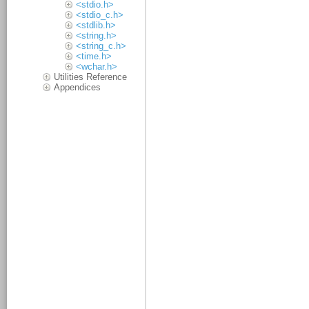
<stdio.h>
<stdio_c.h>
<stdlib.h>
<string.h>
<string_c.h>
<time.h>
<wchar.h>
Utilities Reference
Appendices