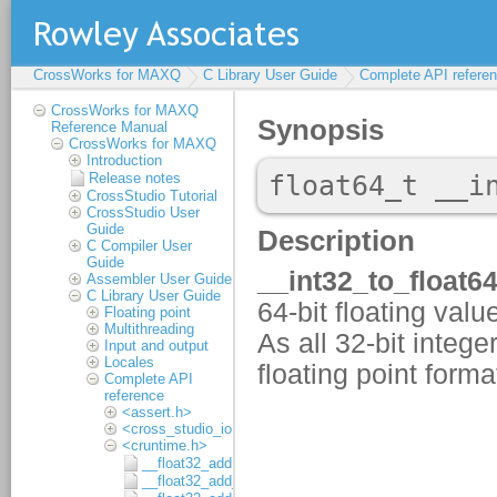
CrossWorks for MAXQ
C Library User Guide
Complete API refere
CrossWorks for MAXQ
Reference Manual
CrossWorks for MAXQ
Introduction
Release notes
CrossStudio Tutorial
CrossStudio User
Guide
C Compiler User
Guide
Assembler User Guide
C Library User Guide
Floating point
Multithreading
Input and output
Locales
Complete API
reference
<assert.h>
<cross_studio_io.h>
<cruntime.h>
__float32_add
__float32_add_1