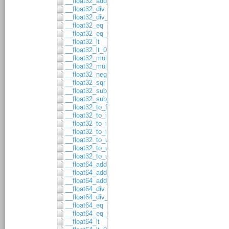
__float32_add_asgn
__float32_div
__float32_div_asgn
__float32_eq
__float32_eq_0
__float32_lt
__float32_lt_0
__float32_mul
__float32_mul_asgn
__float32_neg
__float32_sqr
__float32_sub
__float32_sub_asgn
__float32_to_float64
__float32_to_int16
__float32_to_int32
__float32_to_int64
__float32_to_uint16
__float32_to_uint32
__float32_to_uint64
__float64_add
__float64_add_1
__float64_add_asgn
__float64_div
__float64_div_asgn
__float64_eq
__float64_eq_0
__float64_lt