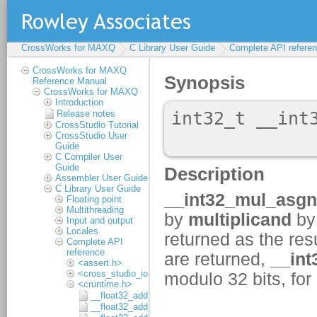
CrossWorks for MAXQ
C Library User Guide
Complete API refere
CrossWorks for MAXQ
Reference Manual
CrossWorks for MAXQ
Introduction
Release notes
CrossStudio Tutorial
CrossStudio User
Guide
C Compiler User
Guide
Assembler User Guide
C Library User Guide
Floating point
Multithreading
Input and output
Locales
Complete API
reference
<assert.h>
<cross_studio_io.h>
<cruntime.h>
__float32_add
__float32_add_1