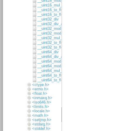
__uint16_mod_asgn
__uint16_mul_8x8
__uint16_to_float32
__uint16_to_float64
__uint32_div
__uint32_div_asgn
__uint32_mod
__uint32_mod_asgn
__uint32_mul_16x16
__uint32_to_float32
__uint32_to_float64
__uint64_div
__uint64_div_asgn
__uint64_mod
__uint64_mod_asgn
__uint64_mul_32x32
__uint64_to_float32
__uint64_to_float64
<ctype.h>
<errno.h>
<float.h>
<inmaxq.h>
<iso646.h>
<limits.h>
<locale.h>
<math.h>
<setjmp.h>
<stdarg.h>
<stddef.h>