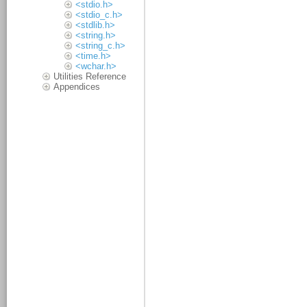
<stdio.h>
<stdio_c.h>
<stdlib.h>
<string.h>
<string_c.h>
<time.h>
<wchar.h>
Utilities Reference
Appendices