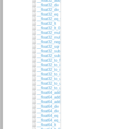
__float32_add_asgn
__float32_div
__float32_div_asgn
__float32_eq
__float32_eq_0
__float32_lt
__float32_lt_0
__float32_mul
__float32_mul_asgn
__float32_neg
__float32_sqr
__float32_sub
__float32_sub_asgn
__float32_to_float64
__float32_to_int16
__float32_to_int32
__float32_to_int64
__float32_to_uint16
__float32_to_uint32
__float32_to_uint64
__float64_add
__float64_add_1
__float64_add_asgn
__float64_div
__float64_div_asgn
__float64_eq
__float64_eq_0
__float64_lt