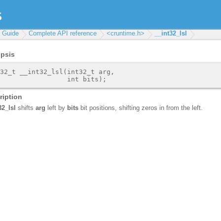
r Guide
Complete API reference
<cruntime.h>
__int32_lsl