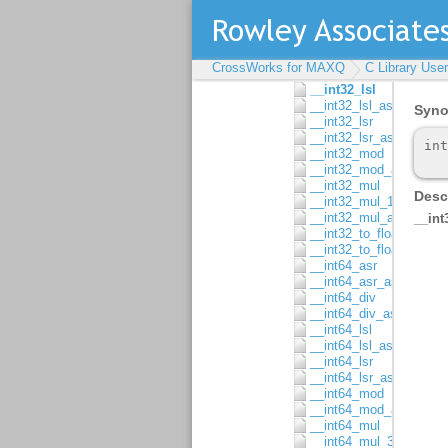
__int16_to_float64
__int32_asr
__int32_asr_asgn
__int32_div
CrossWorks for MAXQ
C Library Use
__int32_div_asgn
__int32_lsl
__int32_lsl_asgn
__int32_lsr
__int32_lsr_asgn
__int32_mod
__int32_mod_asgn
__int32_mul
__int32_mul_16x16
__int32_mul_asgn
__int32_to_float32
__int32_to_float64
__int64_asr
__int64_asr_asgn
__int64_div
__int64_div_asgn
__int64_lsl
__int64_lsl_asgn
__int64_lsr
__int64_lsr_asgn
__int64_mod
__int64_mod_asgn
__int64_mul
__int64_mul_32x32