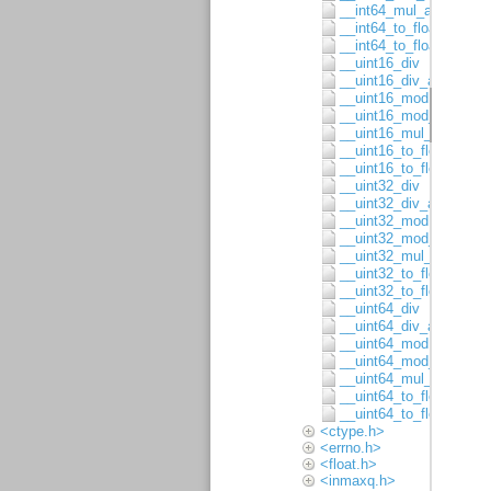
__int64_mul_asgn
__int64_to_float32
__int64_to_float64
__uint16_div
__uint16_div_asgn
__uint16_mod
__uint16_mod_asgn
__uint16_mul_8x8
__uint16_to_float32
__uint16_to_float64
__uint32_div
__uint32_div_asgn
__uint32_mod
__uint32_mod_asgn
__uint32_mul_16x16
__uint32_to_float32
__uint32_to_float64
__uint64_div
__uint64_div_asgn
__uint64_mod
__uint64_mod_asgn
__uint64_mul_32x32
__uint64_to_float32
__uint64_to_float64
<ctype.h>
<errno.h>
<float.h>
<inmaxq.h>