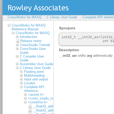
CrossWorks for MAXQ
C Library User Guide
Complete API refere
CrossWorks for MAXQ
Reference Manual
CrossWorks for MAXQ
Introduction
Release notes
CrossStudio Tutorial
CrossStudio User
Guide
C Compiler User
Guide
Assembler User Guide
C Library User Guide
Floating point
Multithreading
Input and output
Locales
Complete API
reference
<assert.h>
<cross_studio_io.h>
<cruntime.h>
__float32_add
__float32_add_1