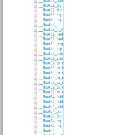
__float32_add_asgn
__float32_div
__float32_div_asgn
__float32_eq
__float32_eq_0
__float32_lt
__float32_lt_0
__float32_mul
__float32_mul_asgn
__float32_neg
__float32_sqr
__float32_sub
__float32_sub_asgn
__float32_to_float64
__float32_to_int16
__float32_to_int32
__float32_to_int64
__float32_to_uint16
__float32_to_uint32
__float32_to_uint64
__float64_add
__float64_add_1
__float64_add_asgn
__float64_div
__float64_div_asgn
__float64_eq
__float64_eq_0
__float64_lt