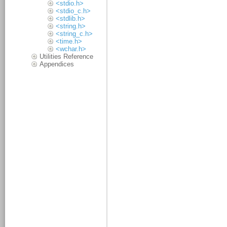
<stdio.h>
<stdio_c.h>
<stdlib.h>
<string.h>
<string_c.h>
<time.h>
<wchar.h>
Utilities Reference
Appendices