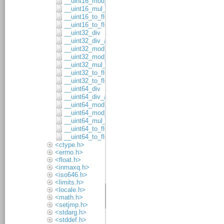
__uint16_mod_asgn
__uint16_mul_8x8
__uint16_to_float32
__uint16_to_float64
__uint32_div
__uint32_div_asgn
__uint32_mod
__uint32_mod_asgn
__uint32_mul_16x16
__uint32_to_float32
__uint32_to_float64
__uint64_div
__uint64_div_asgn
__uint64_mod
__uint64_mod_asgn
__uint64_mul_32x32
__uint64_to_float32
__uint64_to_float64
<ctype.h>
<errno.h>
<float.h>
<inmaxq.h>
<iso646.h>
<limits.h>
<locale.h>
<math.h>
<setjmp.h>
<stdarg.h>
<stddef.h>