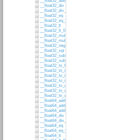
__float32_add_asgn
__float32_div
__float32_div_asgn
__float32_eq
__float32_eq_0
__float32_lt
__float32_lt_0
__float32_mul
__float32_mul_asgn
__float32_neg
__float32_sqr
__float32_sub
__float32_sub_asgn
__float32_to_float64
__float32_to_int16
__float32_to_int32
__float32_to_int64
__float32_to_uint16
__float32_to_uint32
__float32_to_uint64
__float64_add
__float64_add_1
__float64_add_asgn
__float64_div
__float64_div_asgn
__float64_eq
__float64_eq_0
__float64_lt