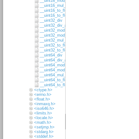
__uint16_mod_asgn
__uint16_mul_8x8
__uint16_to_float32
__uint16_to_float64
__uint32_div
__uint32_div_asgn
__uint32_mod
__uint32_mod_asgn
__uint32_mul_16x16
__uint32_to_float32
__uint32_to_float64
__uint64_div
__uint64_div_asgn
__uint64_mod
__uint64_mod_asgn
__uint64_mul_32x32
__uint64_to_float32
__uint64_to_float64
<ctype.h>
<errno.h>
<float.h>
<inmaxq.h>
<iso646.h>
<limits.h>
<locale.h>
<math.h>
<setjmp.h>
<stdarg.h>
<stddef.h>