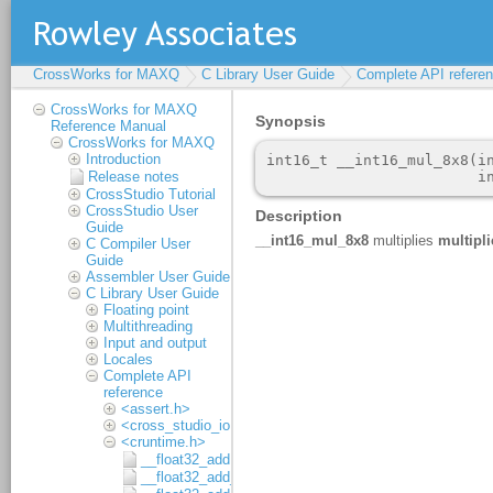
CrossWorks for MAXQ
C Library User Guide
Complete API refere
CrossWorks for MAXQ
Reference Manual
CrossWorks for MAXQ
Introduction
Release notes
CrossStudio Tutorial
CrossStudio User
Guide
C Compiler User
Guide
Assembler User Guide
C Library User Guide
Floating point
Multithreading
Input and output
Locales
Complete API
reference
<assert.h>
<cross_studio_io.h>
<cruntime.h>
__float32_add
__float32_add_1