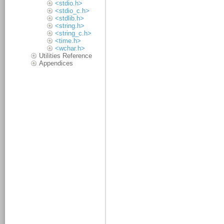
<stdio.h>
<stdio_c.h>
<stdlib.h>
<string.h>
<string_c.h>
<time.h>
<wchar.h>
Utilities Reference
Appendices