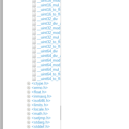
__uint16_mod_asgn
__uint16_mul_8x8
__uint16_to_float32
__uint16_to_float64
__uint32_div
__uint32_div_asgn
__uint32_mod
__uint32_mod_asgn
__uint32_mul_16x16
__uint32_to_float32
__uint32_to_float64
__uint64_div
__uint64_div_asgn
__uint64_mod
__uint64_mod_asgn
__uint64_mul_32x32
__uint64_to_float32
__uint64_to_float64
<ctype.h>
<errno.h>
<float.h>
<inmaxq.h>
<iso646.h>
<limits.h>
<locale.h>
<math.h>
<setjmp.h>
<stdarg.h>
<stddef.h>