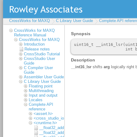
CrossWorks for MAXQ
C Library User Guide
Complete API refere
CrossWorks for MAXQ
Reference Manual
CrossWorks for MAXQ
Introduction
Release notes
CrossStudio Tutorial
CrossStudio User
Guide
C Compiler User
Guide
Assembler User Guide
C Library User Guide
Floating point
Multithreading
Input and output
Locales
Complete API
reference
<assert.h>
<cross_studio_io.h>
<cruntime.h>
__float32_add
__float32_add_1