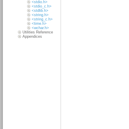
<stdio.h>
<stdio_c.h>
<stdlib.h>
<string.h>
<string_c.h>
<time.h>
<wchar.h>
Utilities Reference
Appendices