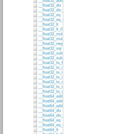
__float32_add_asgn
__float32_div
__float32_div_asgn
__float32_eq
__float32_eq_0
__float32_lt
__float32_lt_0
__float32_mul
__float32_mul_asgn
__float32_neg
__float32_sqr
__float32_sub
__float32_sub_asgn
__float32_to_float64
__float32_to_int16
__float32_to_int32
__float32_to_int64
__float32_to_uint16
__float32_to_uint32
__float32_to_uint64
__float64_add
__float64_add_1
__float64_add_asgn
__float64_div
__float64_div_asgn
__float64_eq
__float64_eq_0
__float64_lt