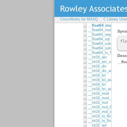
__float64_div_asgn
__float64_eq
__float64_eq_0
__float64_lt
CrossWorks for MAXQ
C Library Use
__float64_lt_0
__float64_mul
__float64_mul_asgn
__float64_neg
__float64_sqr
__float64_sub
__float64_sub_asgn
__float64_to_float32
__int16_asr
__int16_asr_asgn
__int16_div
__int16_div_asgn
__int16_lsl
__int16_lsl_asgn
__int16_lsr
__int16_lsr_asgn
__int16_mod
__int16_mod_asgn
__int16_mul
__int16_mul_8x8
__int16_mul_asgn
__int16_to_float32
__int16_to_float64
__int32_asr