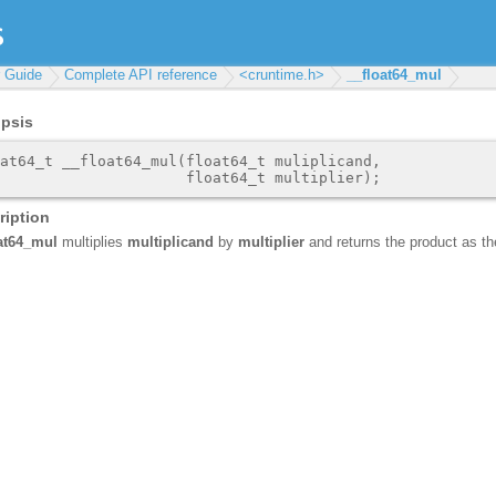
r Guide
Complete API reference
<cruntime.h>
__float64_mul