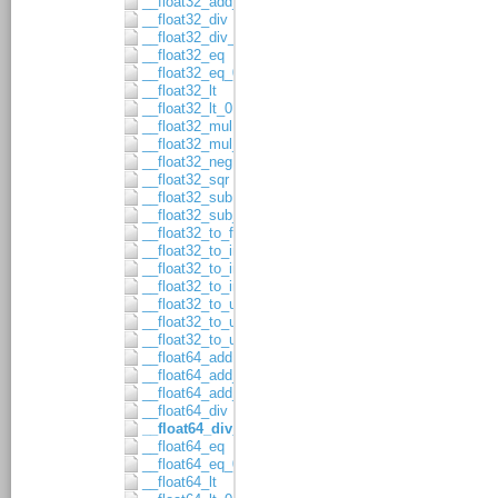
__float32_add_asgn
__float32_div
__float32_div_asgn
__float32_eq
__float32_eq_0
__float32_lt
__float32_lt_0
__float32_mul
__float32_mul_asgn
__float32_neg
__float32_sqr
__float32_sub
__float32_sub_asgn
__float32_to_float64
__float32_to_int16
__float32_to_int32
__float32_to_int64
__float32_to_uint16
__float32_to_uint32
__float32_to_uint64
__float64_add
__float64_add_1
__float64_add_asgn
__float64_div
__float64_div_asgn
__float64_eq
__float64_eq_0
__float64_lt