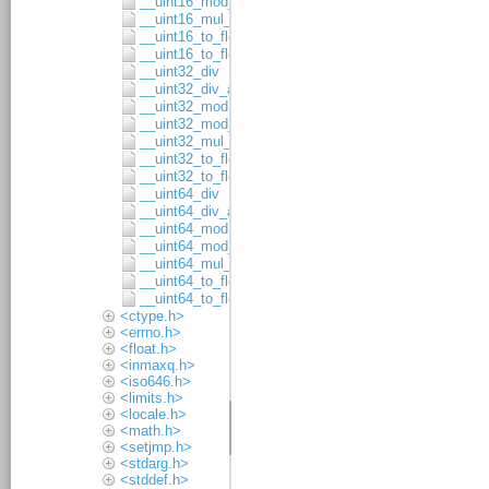
__uint16_mod_asgn
__uint16_mul_8x8
__uint16_to_float32
__uint16_to_float64
__uint32_div
__uint32_div_asgn
__uint32_mod
__uint32_mod_asgn
__uint32_mul_16x16
__uint32_to_float32
__uint32_to_float64
__uint64_div
__uint64_div_asgn
__uint64_mod
__uint64_mod_asgn
__uint64_mul_32x32
__uint64_to_float32
__uint64_to_float64
<ctype.h>
<errno.h>
<float.h>
<inmaxq.h>
<iso646.h>
<limits.h>
<locale.h>
<math.h>
<setjmp.h>
<stdarg.h>
<stddef.h>