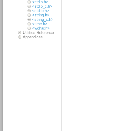
<stdio.h>
<stdio_c.h>
<stdlib.h>
<string.h>
<string_c.h>
<time.h>
<wchar.h>
Utilities Reference
Appendices