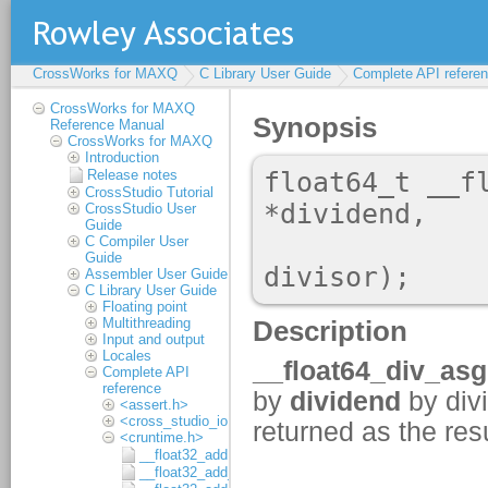
CrossWorks for MAXQ
C Library User Guide
Complete API refere
CrossWorks for MAXQ
Reference Manual
CrossWorks for MAXQ
Introduction
Release notes
CrossStudio Tutorial
CrossStudio User
Guide
C Compiler User
Guide
Assembler User Guide
C Library User Guide
Floating point
Multithreading
Input and output
Locales
Complete API
reference
<assert.h>
<cross_studio_io.h>
<cruntime.h>
__float32_add
__float32_add_1