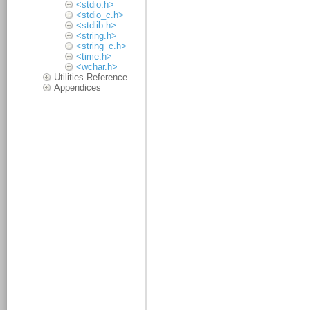
<stdio.h>
<stdio_c.h>
<stdlib.h>
<string.h>
<string_c.h>
<time.h>
<wchar.h>
Utilities Reference
Appendices