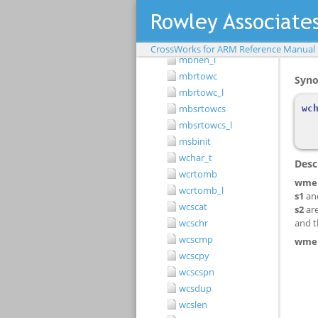
btowc
btowc_l
mbrlen
CrossWorks for ARM Reference Manual
mbrlen_l
mbrtowc
mbrtowc_l
mbsrtowcs
mbsrtowcs_l
msbinit
wchar_t
wcrtomb
wcrtomb_l
wcscat
wcschr
wcscmp
wcscpy
wcscspn
wcsdup
wcslen