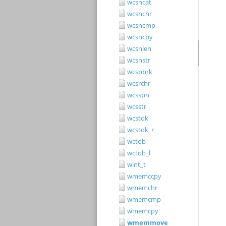
wcsncat
wcsnchr
wcsncmp
wcsncpy
wcsnlen
wcsnstr
wcspbrk
wcsrchr
wcsspn
wcsstr
wcstok
wcstok_r
wctob
wctob_l
wint_t
wmemccpy
wmemchr
wmemcmp
wmemcpy
wmemmove