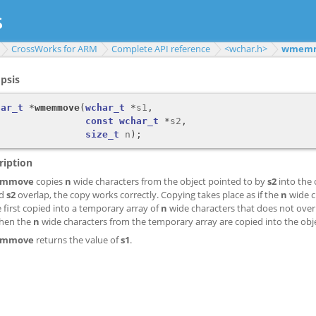
CrossWorks for ARM
Complete API reference
<wchar.h>
wmem