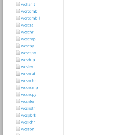
wchar_t
wcrtomb
wcrtomb_l
wcscat
wcschr
wcscmp
wcscpy
wcscspn
wcsdup
wcslen
wcsncat
wcsnchr
wcsncmp
wcsncpy
wcsnlen
wcsnstr
wcspbrk
wcsrchr
wcsspn