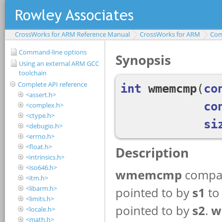
CrossWorks for ARM Reference Manual
CrossWorks for ARM
Com
Command-line options
Using an external ARM GCC
toolchain
Complete API reference
<assert.h>
<complex.h>
<ctype.h>
<debugio.h>
<errno.h>
<float.h>
<intrinsics.h>
<iso646.h>
<itm.h>
<libarm.h>
<limits.h>
<locale.h>
<math.h>