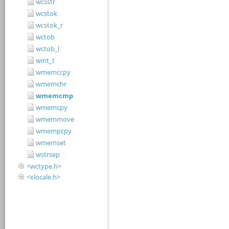
wcsstr
wcstok
wcstok_r
wctob
wctob_l
wint_t
wmemccpy
wmemchr
wmemcmp
wmemcpy
wmemmove
wmempcpy
wmemset
wstrsep
<wctype.h>
<xlocale.h>