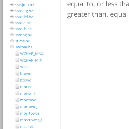
<setjmp.h>
<stdarg.h>
<stddef.h>
<stdio.h>
<stdlib.h>
<string.h>
<time.h>
<wchar.h>
WCHAR_MAX
WCHAR_MIN
WEOF
btowc
btowc_l
mbrlen
mbrlen_l
mbrtowc
mbrtowc_l
mbsrtowcs
mbsrtowcs_l
msbinit