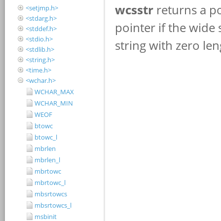
<setjmp.h>
<stdarg.h>
<stddef.h>
<stdio.h>
<stdlib.h>
<string.h>
<time.h>
<wchar.h>
WCHAR_MAX
WCHAR_MIN
WEOF
btowc
btowc_l
mbrlen
mbrlen_l
mbrtowc
mbrtowc_l
mbsrtowcs
mbsrtowcs_l
msbinit