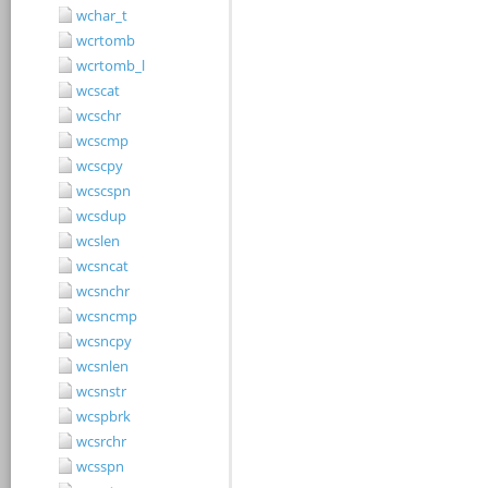
wchar_t
wcrtomb
wcrtomb_l
wcscat
wcschr
wcscmp
wcscpy
wcscspn
wcsdup
wcslen
wcsncat
wcsnchr
wcsncmp
wcsncpy
wcsnlen
wcsnstr
wcspbrk
wcsrchr
wcsspn