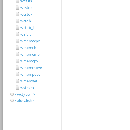
wcsstr
wcstok
wcstok_r
wctob
wctob_l
wint_t
wmemccpy
wmemchr
wmemcmp
wmemcpy
wmemmove
wmempcpy
wmemset
wstrsep
<wctype.h>
<xlocale.h>