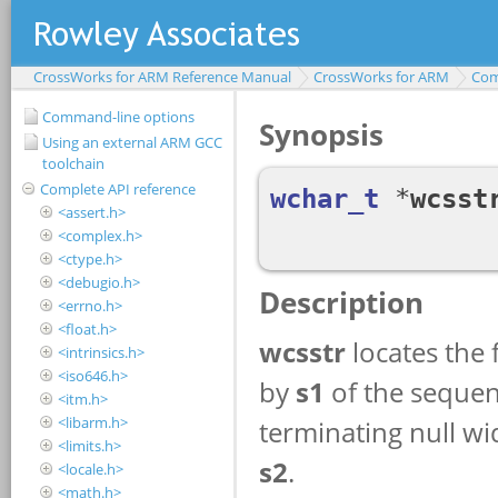
CrossWorks for ARM Reference Manual
CrossWorks for ARM
Com
Command-line options
Using an external ARM GCC
toolchain
Complete API reference
<assert.h>
<complex.h>
<ctype.h>
<debugio.h>
<errno.h>
<float.h>
<intrinsics.h>
<iso646.h>
<itm.h>
<libarm.h>
<limits.h>
<locale.h>
<math.h>