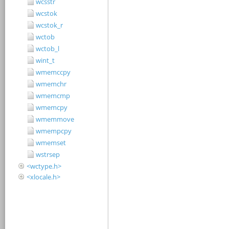
wcsstr
wcstok
wcstok_r
wctob
wctob_l
wint_t
wmemccpy
wmemchr
wmemcmp
wmemcpy
wmemmove
wmempcpy
wmemset
wstrsep
<wctype.h>
<xlocale.h>