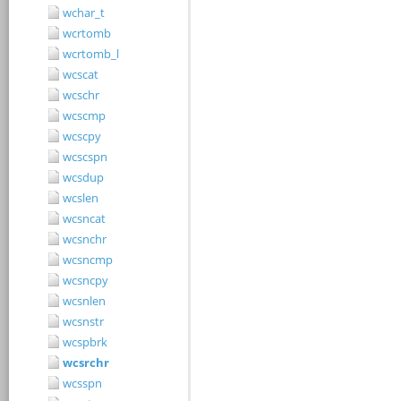
wchar_t
wcrtomb
wcrtomb_l
wcscat
wcschr
wcscmp
wcscpy
wcscspn
wcsdup
wcslen
wcsncat
wcsnchr
wcsncmp
wcsncpy
wcsnlen
wcsnstr
wcspbrk
wcsrchr
wcsspn