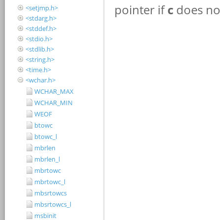
<setjmp.h>
<stdarg.h>
<stddef.h>
<stdio.h>
<stdlib.h>
<string.h>
<time.h>
<wchar.h>
WCHAR_MAX
WCHAR_MIN
WEOF
btowc
btowc_l
mbrlen
mbrlen_l
mbrtowc
mbrtowc_l
mbsrtowcs
mbsrtowcs_l
msbinit