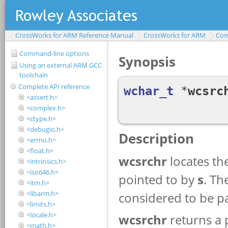
CrossWorks for ARM Reference Manual
CrossWorks for ARM
Com
Command-line options
Using an external ARM GCC
toolchain
Complete API reference
<assert.h>
<complex.h>
<ctype.h>
<debugio.h>
<errno.h>
<float.h>
<intrinsics.h>
<iso646.h>
<itm.h>
<libarm.h>
<limits.h>
<locale.h>
<math.h>