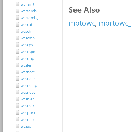
wchar_t
wcrtomb
wcrtomb_l
wcscat
wcschr
wcscmp
wcscpy
wcscspn
wcsdup
wcslen
wcsncat
wcsnchr
wcsncmp
wcsncpy
wcsnlen
wcsnstr
wcspbrk
wcsrchr
wcsspn