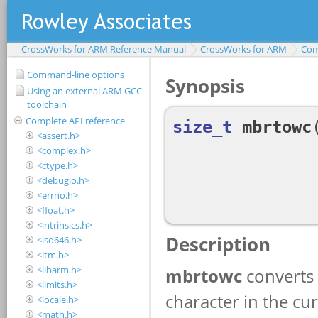
CrossWorks for ARM Reference Manual
CrossWorks for ARM
Com
Command-line options
Using an external ARM GCC
toolchain
Complete API reference
<assert.h>
<complex.h>
<ctype.h>
<debugio.h>
<errno.h>
<float.h>
<intrinsics.h>
<iso646.h>
<itm.h>
<libarm.h>
<limits.h>
<locale.h>
<math.h>