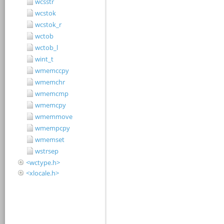
wcsstr
wcstok
wcstok_r
wctob
wctob_l
wint_t
wmemccpy
wmemchr
wmemcmp
wmemcpy
wmemmove
wmempcpy
wmemset
wstrsep
<wctype.h>
<xlocale.h>