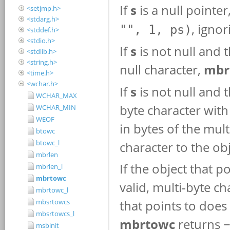
<setjmp.h>
<stdarg.h>
<stddef.h>
<stdio.h>
<stdlib.h>
<string.h>
<time.h>
<wchar.h>
WCHAR_MAX
WCHAR_MIN
WEOF
btowc
btowc_l
mbrlen
mbrlen_l
mbrtowc
mbrtowc_l
mbsrtowcs
mbsrtowcs_l
msbinit