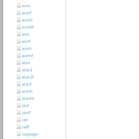
acos
acosf
acosh
acoshf
asin
asinf
asinh
asinhf
atan
atan2
atan2f
atanf
atanh
atanhf
cbrt
cbrtf
ceil
ceilf
copysign